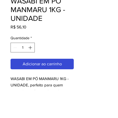
WASABI EM PÓ
MANMARU 1KG -
UNIDADE
Preço
R$ 56,10
Quantidade
*
Adicionar ao carrinho
WASABI EM PÓ MANMARU 1KG - 
UNIDADE, perfeito para quem 
busca Sugestões da Casa. Com 
design moderno e qualidade 
superior, é ideal para consumidores 
exigentes. Garanta já o seu e 
aproveite o melhor em Sugestões 