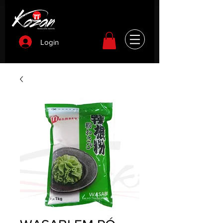
Login