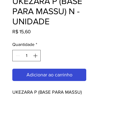
UKEZARA P (BASE
PARA MASSU) N -
UNIDADE
Preço
R$ 15,60
Quantidade
*
Adicionar ao carrinho
UKEZARA P (BASE PARA MASSU) 
N - UNIDADE, perfeito para quem 
busca qualidade e praticidade. Ideal 
para restaurantes, amantes da 
culinária japonesa e chefs. Garanta o 
seu agora!