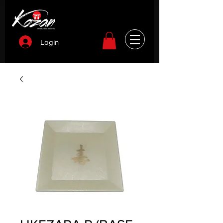
Login