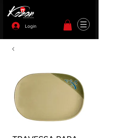
Login