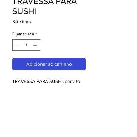
TRAVESSA PARA
SUSHI
Preço
R$ 78,95
Quantidade
*
Adicionar ao carrinho
TRAVESSA PARA SUSHI, perfeito 
para quem busca melaminas. Com 
design moderno e qualidade 
superior, é ideal para consumidores 
exigentes. Garanta já o seu e 
aproveite o melhor em melaminas!