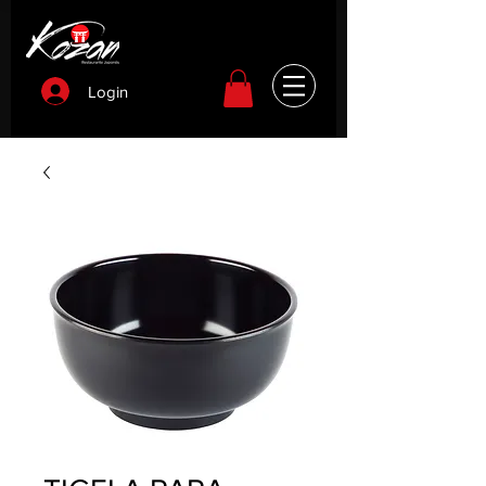
Login