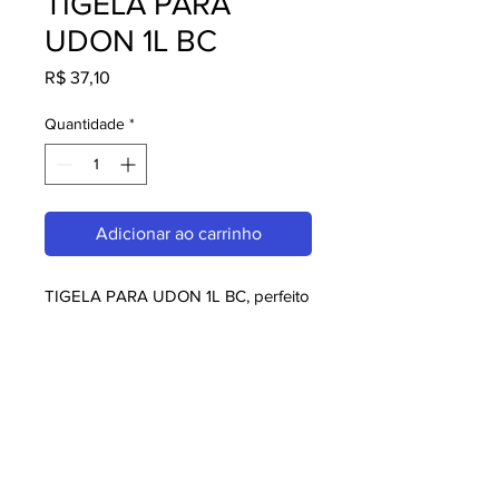
TIGELA PARA
UDON 1L BC
Preço
R$ 37,10
Quantidade
*
Adicionar ao carrinho
TIGELA PARA UDON 1L BC, perfeito 
para quem busca melaminas. Com 
design moderno e qualidade 
superior, é ideal para consumidores 
exigentes. Garanta já o seu e 
aproveite o melhor em melaminas!