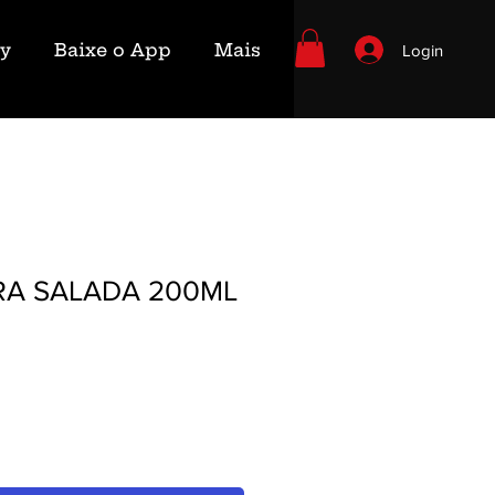
ry
Baixe o App
Mais
Login
RA SALADA 200ML