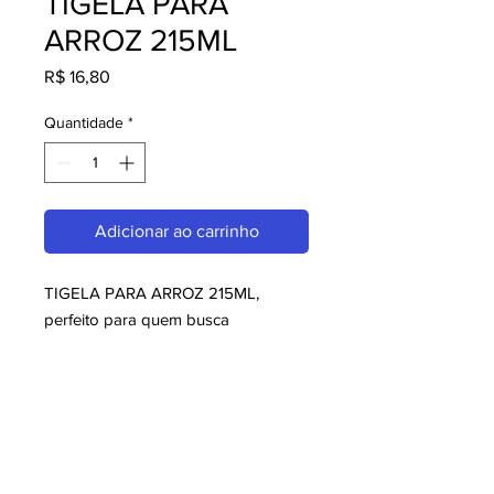
TIGELA PARA
ARROZ 215ML
Preço
R$ 16,80
Quantidade
*
Adicionar ao carrinho
TIGELA PARA ARROZ 215ML, 
perfeito para quem busca 
melaminas. Com design moderno e 
qualidade superior, é ideal para 
consumidores exigentes. Garanta já 
o seu e aproveite o melhor em 
melaminas!