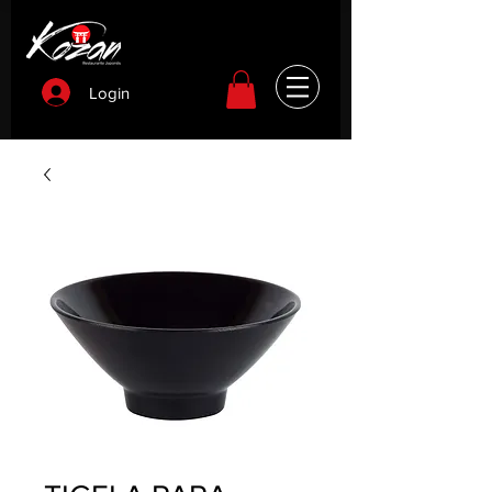
Login