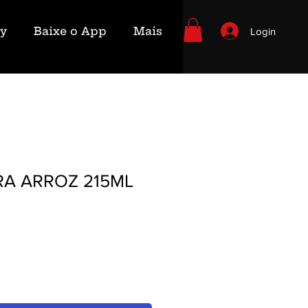
ry
Baixe o App
Mais
Login
RA ARROZ 215ML