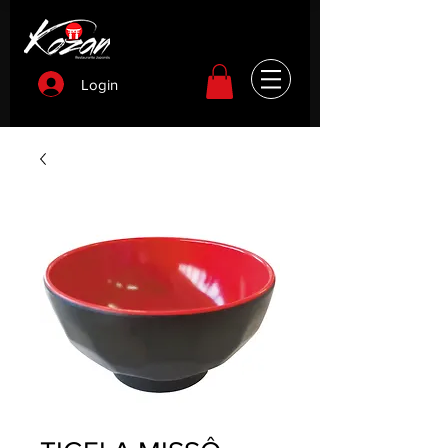
Login