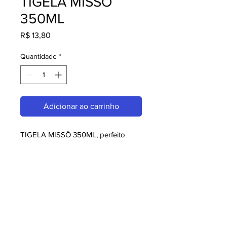
TIGELA MISSÔ
350ML
Preço
R$ 13,80
Quantidade
*
Adicionar ao carrinho
TIGELA MISSÔ 350ML, perfeito 
para quem busca melaminas. Com 
design moderno e qualidade 
superior, é ideal para consumidores 
exigentes. Garanta já o seu e 
aproveite o melhor em melaminas!