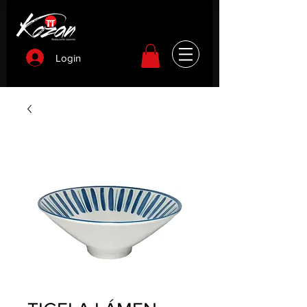
Login