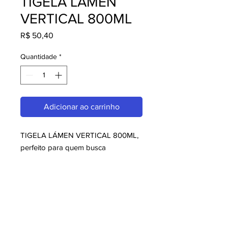
TIGELA LÁMEN
VERTICAL 800ML
Preço
R$ 50,40
Quantidade
*
Adicionar ao carrinho
TIGELA LÁMEN VERTICAL 800ML, 
perfeito para quem busca 
Sugestões da Casa. Com design 
moderno e qualidade superior, é 
ideal para consumidores exigentes. 
Garanta já o seu e aproveite o 
melhor em Sugestões da Casa!