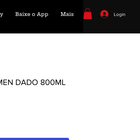
ry
Baixe o App
Mais
Login
ÁMEN DADO 800ML