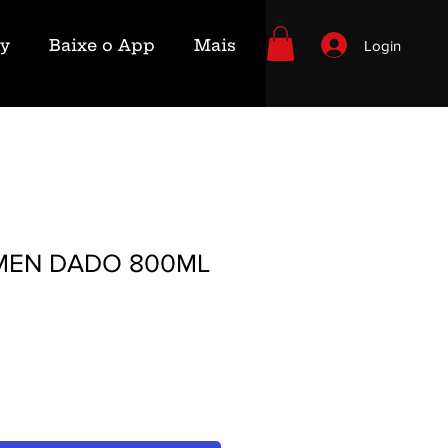
ry
Baixe o App
Mais
Login
ÁMEN DADO 800ML