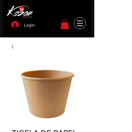
Login