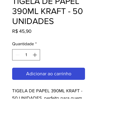
TIGELA DE PAPEL
390ML KRAFT - 50
UNIDADES
Preço
R$ 45,90
Quantidade
*
Adicionar ao carrinho
TIGELA DE PAPEL 390ML KRAFT - 
50 UNIDADES, perfeito para quem 
busca embalagens. Com design 
moderno e qualidade superior, é 
ideal para consumidores exigentes. 
Garanta já o seu e aproveite o 
melhor em embalagens!