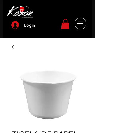
Login