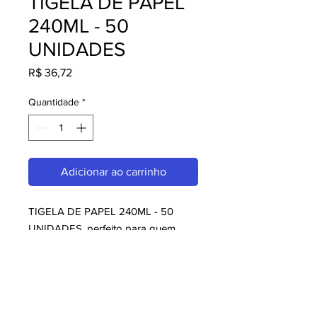
TIGELA DE PAPEL
240ML - 50
UNIDADES
Preço
R$ 36,72
Quantidade
*
Adicionar ao carrinho
TIGELA DE PAPEL 240ML - 50 
UNIDADES, perfeito para quem 
busca embalagens. Com design 
moderno e qualidade superior, é 
ideal para consumidores exigentes. 
Garanta já o seu e aproveite o 
melhor em embalagens!