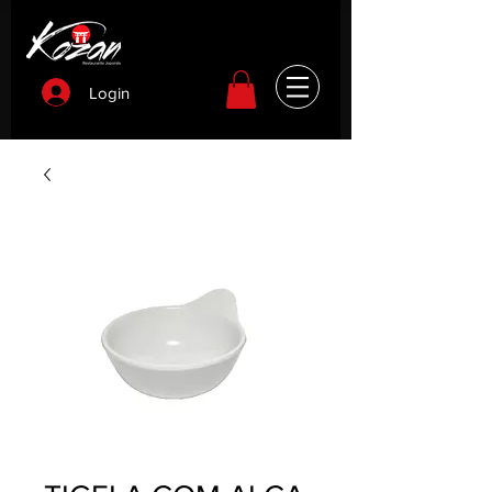
Login