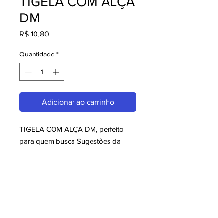
TIGELA COM ALÇA
DM
Preço
R$ 10,80
Quantidade
*
Adicionar ao carrinho
TIGELA COM ALÇA DM, perfeito 
para quem busca Sugestões da 
Casa. Com design moderno e 
qualidade superior, é ideal para 
consumidores exigentes. Garanta já 
o seu e aproveite o melhor em 
Sugestões da Casa!