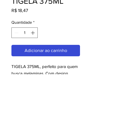
TIGELA 375ML
Preço
R$ 18,47
Quantidade
*
Adicionar ao carrinho
TIGELA 375ML, perfeito para quem 
busca melaminas. Com design 
moderno e qualidade superior, é 
ideal para consumidores exigentes. 
Garanta já o seu e aproveite o 
melhor em melaminas!