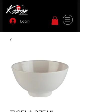
Login