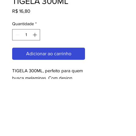
TIGELA 300ML
Preço
R$ 16,80
Quantidade
*
Adicionar ao carrinho
TIGELA 300ML, perfeito para quem 
busca melaminas. Com design 
moderno e qualidade superior, é 
ideal para consumidores exigentes. 
Garanta já o seu e aproveite o 
melhor em melaminas!