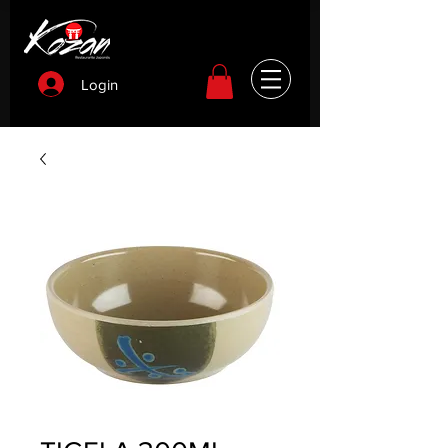
Login