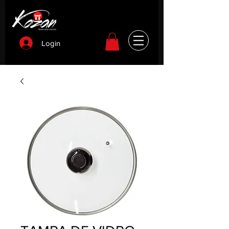
Login