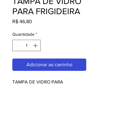
TAMPA DE VIDRO
PARA FRIGIDEIRA
Preço
R$ 46,80
Quantidade
*
Adicionar ao carrinho
TAMPA DE VIDRO PARA 
FRIGIDEIRA, perfeito para quem 
busca qualidade e praticidade. Ideal 
para restaurantes, amantes da 
culinária japonesa e chefs. Garanta o 
seu agora!