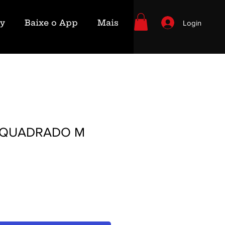
ry
Baixe o App
Mais
Login
 QUADRADO M