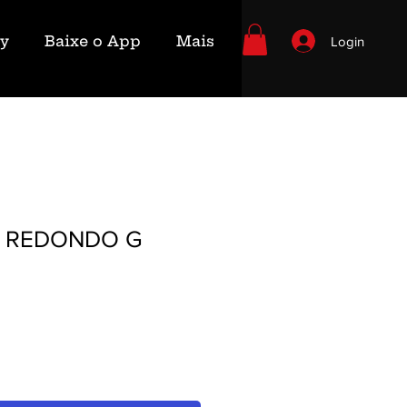
ry
Baixe o App
Mais
Login
T REDONDO G