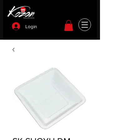
Login