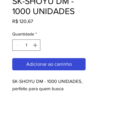
SK-SHOYU DM -
1000 UNIDADES
Preço
R$ 120,67
Quantidade
*
Adicionar ao carrinho
SK-SHOYU DM - 1000 UNIDADES, 
perfeito para quem busca 
embalagens. Com design moderno 
e qualidade superior, é ideal para 
consumidores exigentes. Garanta já 
o seu e aproveite o melhor em 
embalagens!