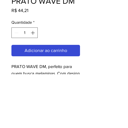
PRATO WAVE DM
Preço
R$ 44,21
Quantidade
*
Adicionar ao carrinho
PRATO WAVE DM, perfeito para 
quem busca melaminas. Com design 
moderno e qualidade superior, é 
ideal para consumidores exigentes. 
Garanta já o seu e aproveite o 
melhor em melaminas!