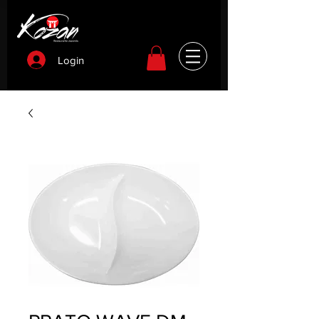
Login