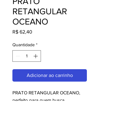
PRATO
RETANGULAR
OCEANO
Preço
R$ 62,40
Quantidade
*
Adicionar ao carrinho
PRATO RETANGULAR OCEANO, 
perfeito para quem busca 
melaminas. Com design moderno e 
qualidade superior, é ideal para 
consumidores exigentes. Garanta já 
o seu e aproveite o melhor em 
melaminas!