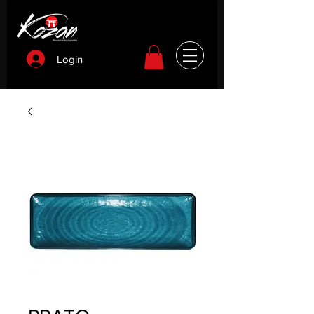
Login