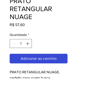
PRATO
RETANGULAR
NUAGE
Preço
R$ 57,60
Quantidade
*
Adicionar ao carrinho
PRATO RETANGULAR NUAGE, 
perfeito para quem busca 
melaminas. Com design moderno e 
qualidade superior, é ideal para 
consumidores exigentes. Garanta já 
o seu e aproveite o melhor em 
melaminas!