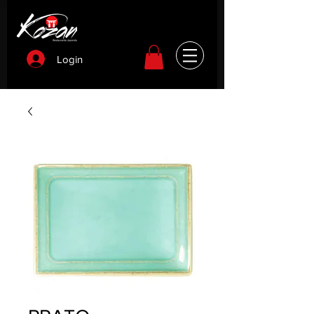
Login