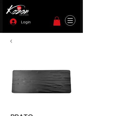
Login