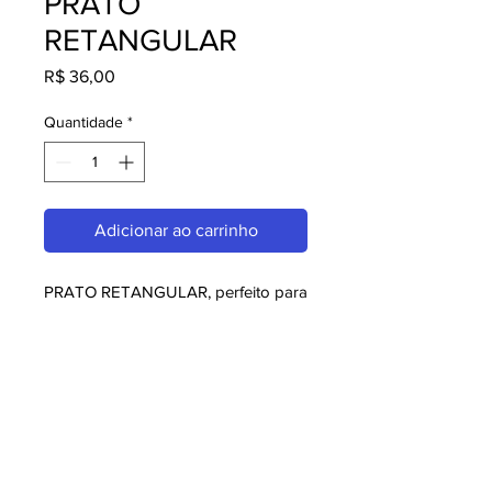
PRATO
RETANGULAR
Preço
R$ 36,00
Quantidade
*
Adicionar ao carrinho
PRATO RETANGULAR, perfeito para 
quem busca melaminas. Com design 
moderno e qualidade superior, é 
ideal para consumidores exigentes. 
Garanta já o seu e aproveite o 
melhor em melaminas!