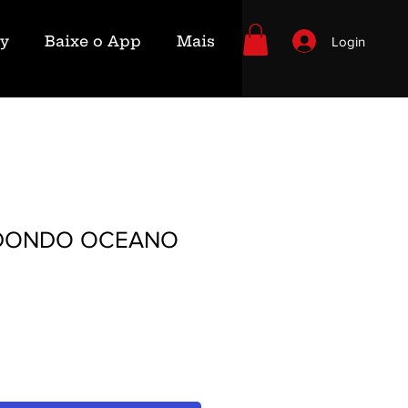
ry
Baixe o App
Mais
Login
DONDO OCEANO