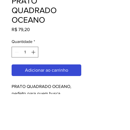
PRATO
QUADRADO
OCEANO
Preço
R$ 79,20
Quantidade
*
Adicionar ao carrinho
PRATO QUADRADO OCEANO, 
perfeito para quem busca 
melaminas. Com design moderno e 
qualidade superior, é ideal para 
consumidores exigentes. Garanta já 
o seu e aproveite o melhor em 
melaminas!