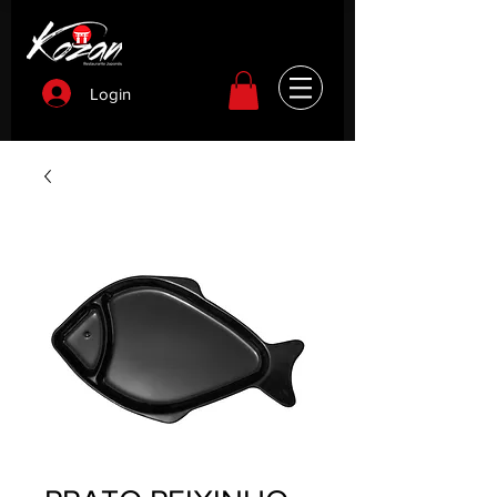
Login