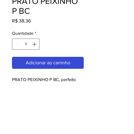
PRATO PEIXINHO
P BC
Preço
R$ 38,36
Quantidade
*
Adicionar ao carrinho
PRATO PEIXINHO P BC, perfeito 
para quem busca melaminas. Com 
design moderno e qualidade 
superior, é ideal para consumidores 
exigentes. Garanta já o seu e 
aproveite o melhor em melaminas!