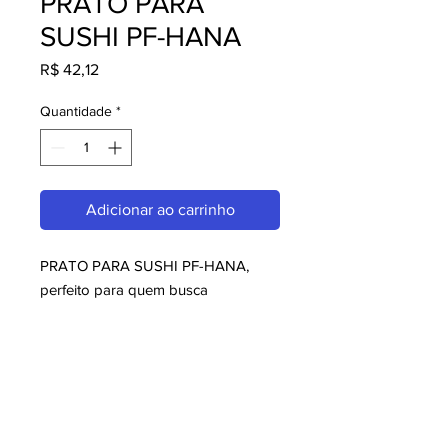
PRATO PARA
SUSHI PF-HANA
Preço
R$ 42,12
Quantidade
*
Adicionar ao carrinho
PRATO PARA SUSHI PF-HANA, 
perfeito para quem busca 
melaminas. Com design moderno e 
qualidade superior, é ideal para 
consumidores exigentes. Garanta já 
o seu e aproveite o melhor em 
melaminas!