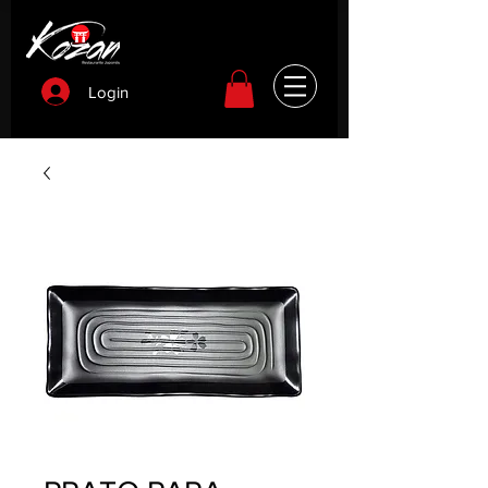
Login