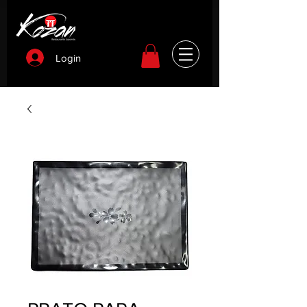
Login