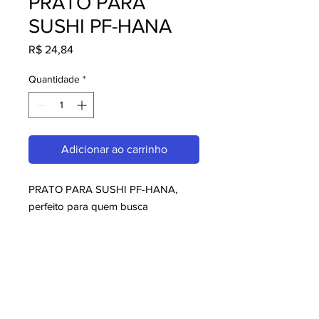
PRATO PARA
SUSHI PF-HANA
Preço
R$ 24,84
Quantidade
*
Adicionar ao carrinho
PRATO PARA SUSHI PF-HANA, 
perfeito para quem busca 
melaminas. Com design moderno e 
qualidade superior, é ideal para 
consumidores exigentes. Garanta já 
o seu e aproveite o melhor em 
melaminas!