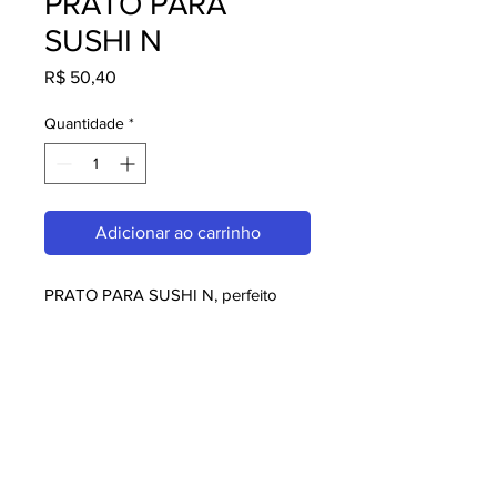
PRATO PARA
SUSHI N
Preço
R$ 50,40
Quantidade
*
Adicionar ao carrinho
PRATO PARA SUSHI N, perfeito 
para quem busca melaminas. Com 
design moderno e qualidade 
superior, é ideal para consumidores 
exigentes. Garanta já o seu e 
aproveite o melhor em melaminas!