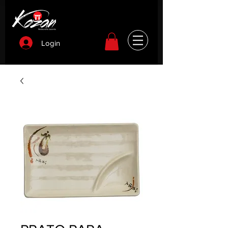
Login