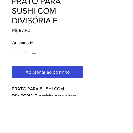
PRATO PARA
SUSHI COM
DIVISÓRIA F
Preço
R$ 57,60
Quantidade
*
Adicionar ao carrinho
PRATO PARA SUSHI COM 
DIVISÓRIA F, perfeito para quem 
busca melaminas. Com design 
moderno e qualidade superior, é 
ideal para consumidores exigentes. 
Garanta já o seu e aproveite o 
melhor em melaminas!