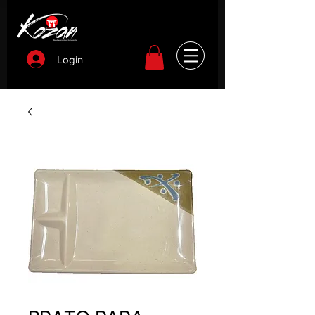
Login