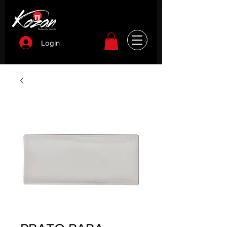
Login