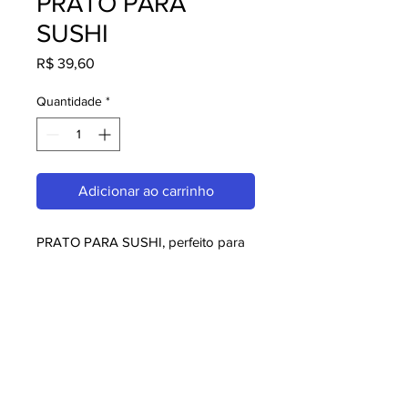
PRATO PARA
SUSHI
Preço
R$ 39,60
Quantidade
*
Adicionar ao carrinho
PRATO PARA SUSHI, perfeito para 
quem busca melaminas. Com design 
moderno e qualidade superior, é 
ideal para consumidores exigentes. 
Garanta já o seu e aproveite o 
melhor em melaminas!