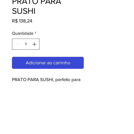
PRATO PARA
SUSHI
Preço
R$ 138,24
Quantidade
*
Adicionar ao carrinho
PRATO PARA SUSHI, perfeito para 
quem busca melaminas. Com design 
moderno e qualidade superior, é 
ideal para consumidores exigentes. 
Garanta já o seu e aproveite o 
melhor em melaminas!