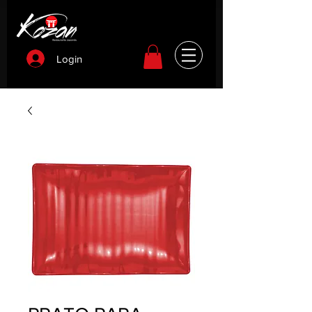
Login