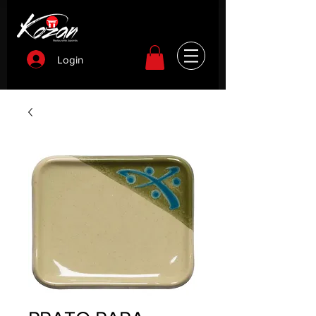
Login