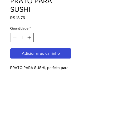
PRATO PARA
SUSHI
Preço
R$ 18,76
Quantidade
*
Adicionar ao carrinho
PRATO PARA SUSHI, perfeito para 
quem busca melaminas. Com design 
moderno e qualidade superior, é 
ideal para consumidores exigentes. 
Garanta já o seu e aproveite o 
melhor em melaminas!