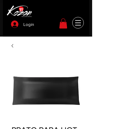
Login