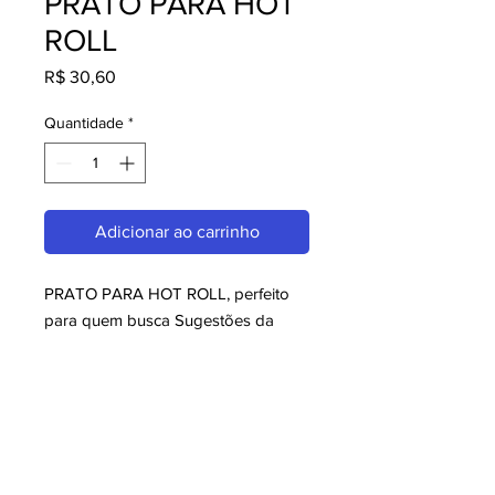
PRATO PARA HOT
ROLL
Preço
R$ 30,60
Quantidade
*
Adicionar ao carrinho
PRATO PARA HOT ROLL, perfeito 
para quem busca Sugestões da 
Casa. Com design moderno e 
qualidade superior, é ideal para 
consumidores exigentes. Garanta já 
o seu e aproveite o melhor em 
Sugestões da Casa!