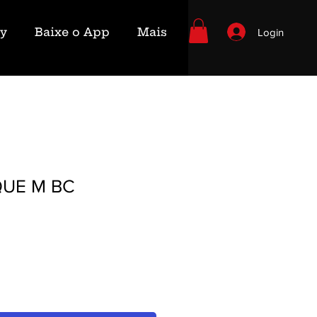
ry
Baixe o App
Mais
Login
QUE M BC