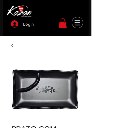
Login