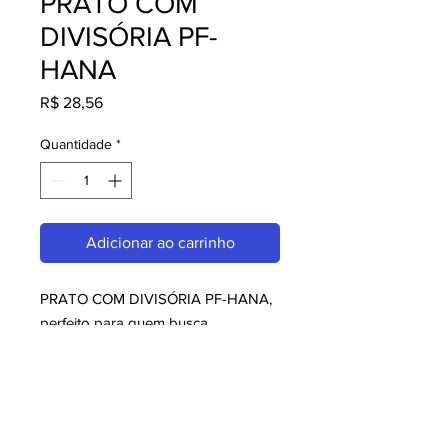
PRATO COM
DIVISÓRIA PF-
HANA
Preço
R$ 28,56
Quantidade
*
Adicionar ao carrinho
PRATO COM DIVISÓRIA PF-HANA, 
perfeito para quem busca 
Sugestões da Casa. Com design 
moderno e qualidade superior, é 
ideal para consumidores exigentes. 
Garanta já o seu e aproveite o 
melhor em Sugestões da Casa!