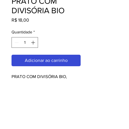
PRATO COM
DIVISÓRIA BIO
Preço
R$ 18,00
Quantidade
*
Adicionar ao carrinho
PRATO COM DIVISÓRIA BIO, 
perfeito para quem busca qualidade 
e praticidade. Ideal para 
restaurantes, amantes da culinária 
japonesa e chefs. Garanta o seu 
agora!