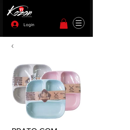
Login