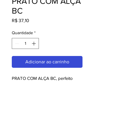
PRATO COM ALÇA
BC
Preço
R$ 37,10
Quantidade
*
Adicionar ao carrinho
PRATO COM ALÇA BC, perfeito 
para quem busca melaminas. Com 
design moderno e qualidade 
superior, é ideal para consumidores 
exigentes. Garanta já o seu e 
aproveite o melhor em melaminas!