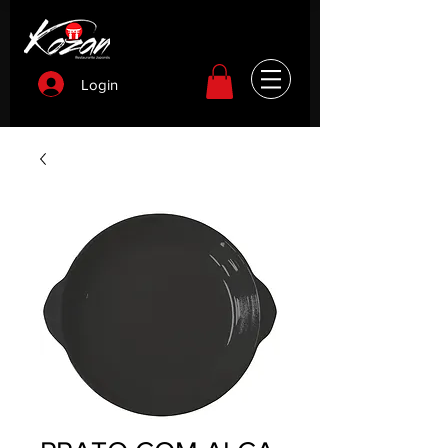
Login