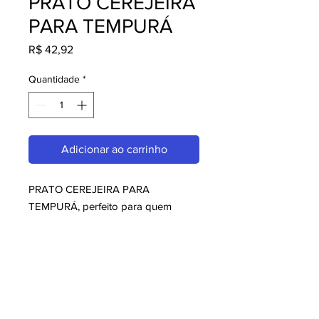
PRATO CEREJEIRA
PARA TEMPURÁ
Preço
R$ 42,92
Quantidade
*
Adicionar ao carrinho
PRATO CEREJEIRA PARA 
TEMPURÁ, perfeito para quem 
busca melaminas. Com design 
moderno e qualidade superior, é 
ideal para consumidores exigentes. 
Garanta já o seu e aproveite o 
melhor em melaminas!