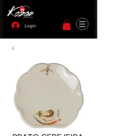
Login