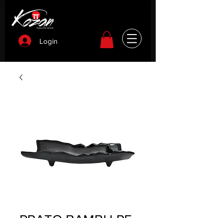
Login