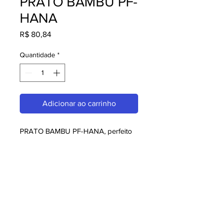
PRATO BAMBU PF-
HANA
Preço
R$ 80,84
Quantidade
*
Adicionar ao carrinho
PRATO BAMBU PF-HANA, perfeito 
para quem busca melaminas. Com 
design moderno e qualidade 
superior, é ideal para consumidores 
exigentes. Garanta já o seu e 
aproveite o melhor em melaminas!