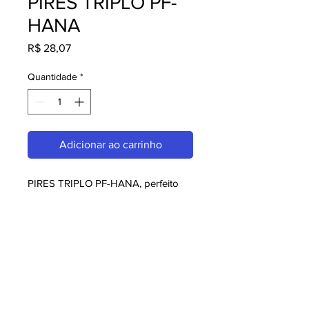
PIRES TRIPLO PF-
HANA
Preço
R$ 28,07
Quantidade
*
Adicionar ao carrinho
PIRES TRIPLO PF-HANA, perfeito 
para quem busca melaminas. Com 
design moderno e qualidade 
superior, é ideal para consumidores 
exigentes. Garanta já o seu e 
aproveite o melhor em melaminas!