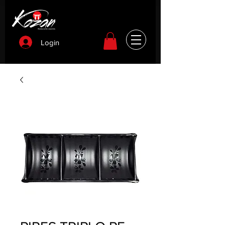
Login