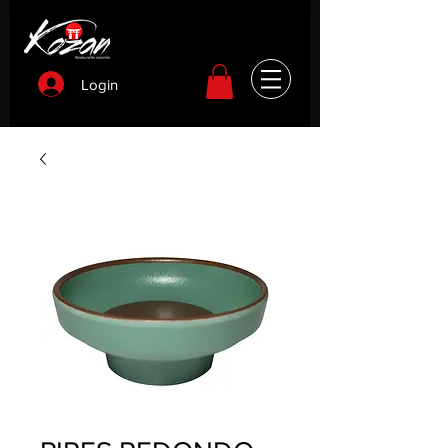
Login