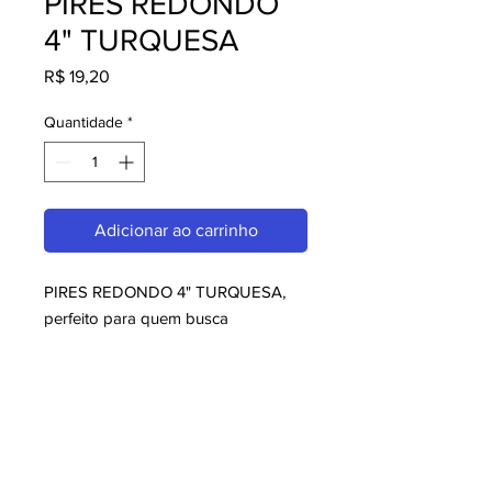
PIRES REDONDO
4" TURQUESA
Preço
R$ 19,20
Quantidade
*
Adicionar ao carrinho
PIRES REDONDO 4" TURQUESA, 
perfeito para quem busca 
Sugestões da Casa. Com design 
moderno e qualidade superior, é 
ideal para consumidores exigentes. 
Garanta já o seu e aproveite o 
melhor em Sugestões da Casa!