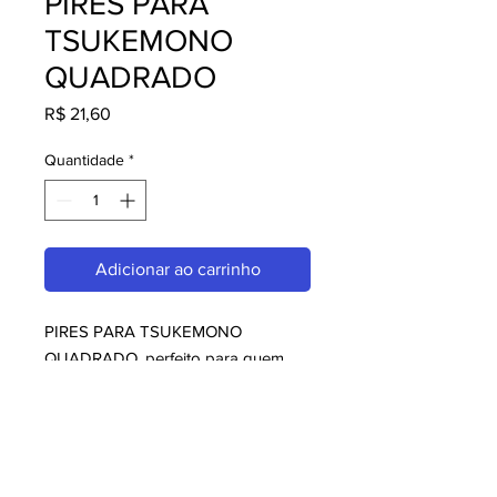
PIRES PARA
TSUKEMONO
QUADRADO
Preço
R$ 21,60
Quantidade
*
Adicionar ao carrinho
PIRES PARA TSUKEMONO 
QUADRADO, perfeito para quem 
busca melaminas. Com design 
moderno e qualidade superior, é 
ideal para consumidores exigentes. 
Garanta já o seu e aproveite o 
melhor em melaminas!