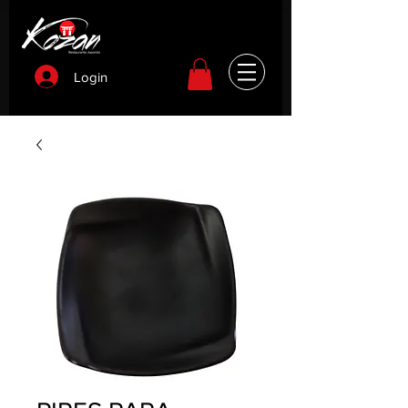
Login