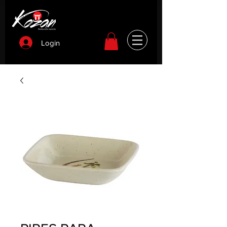
Login