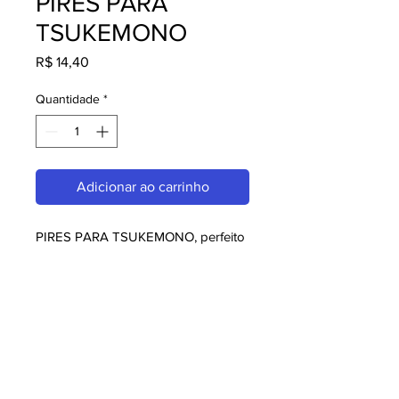
PIRES PARA
TSUKEMONO
Preço
R$ 14,40
Quantidade
*
Adicionar ao carrinho
PIRES PARA TSUKEMONO, perfeito 
para quem busca melaminas. Com 
design moderno e qualidade 
superior, é ideal para consumidores 
exigentes. Garanta já o seu e 
aproveite o melhor em melaminas!