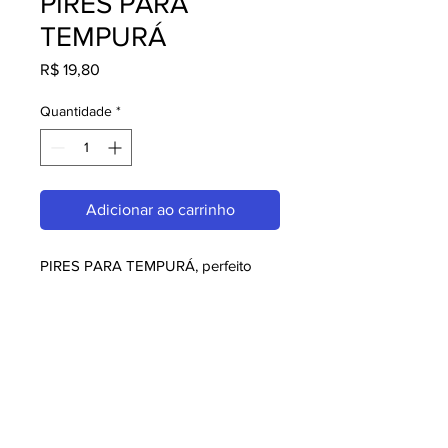
PIRES PARA
TEMPURÁ
Preço
R$ 19,80
Quantidade
*
Adicionar ao carrinho
PIRES PARA TEMPURÁ, perfeito 
para quem busca melaminas. Com 
design moderno e qualidade 
superior, é ideal para consumidores 
exigentes. Garanta já o seu e 
aproveite o melhor em melaminas!