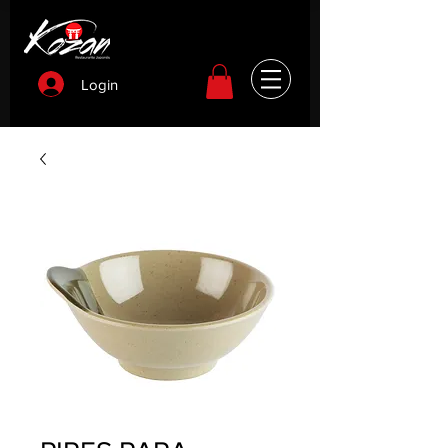
Login