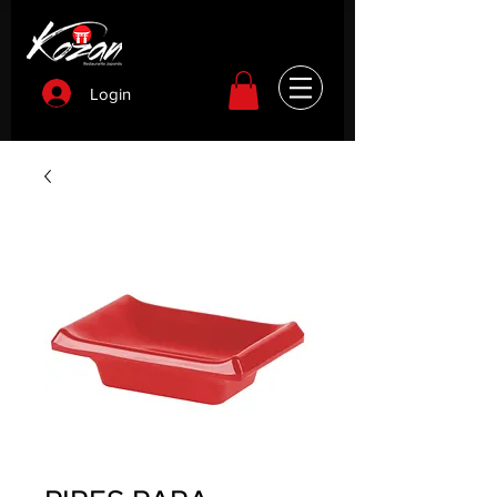
Login