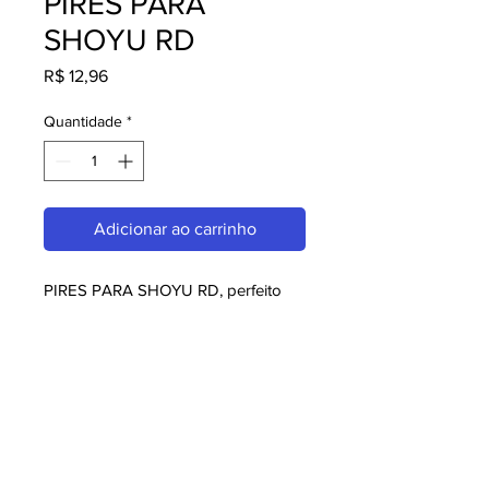
PIRES PARA
SHOYU RD
Preço
R$ 12,96
Quantidade
*
Adicionar ao carrinho
PIRES PARA SHOYU RD, perfeito 
para quem busca melaminas. Com 
design moderno e qualidade 
superior, é ideal para consumidores 
exigentes. Garanta já o seu e 
aproveite o melhor em melaminas!