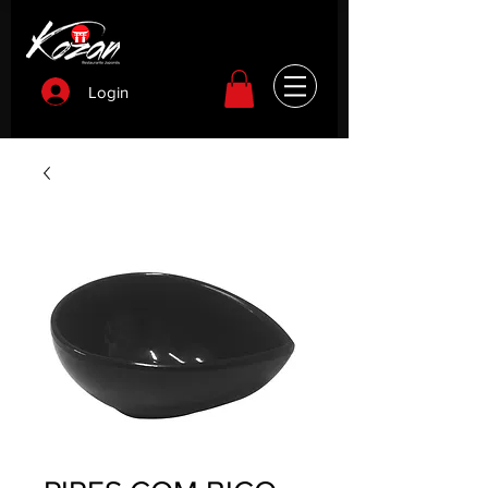
Login