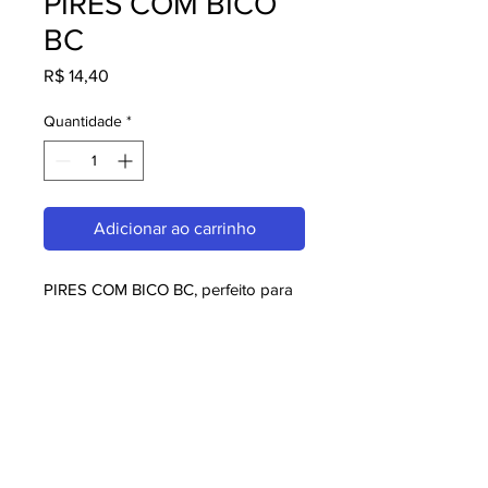
PIRES COM BICO
BC
Preço
R$ 14,40
Quantidade
*
Adicionar ao carrinho
PIRES COM BICO BC, perfeito para 
quem busca melaminas. Com design 
moderno e qualidade superior, é 
ideal para consumidores exigentes. 
Garanta já o seu e aproveite o 
melhor em melaminas!