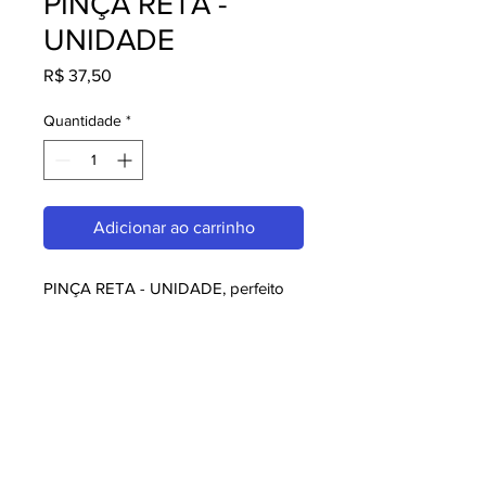
PINÇA RETA -
UNIDADE
Preço
R$ 37,50
Quantidade
*
Adicionar ao carrinho
PINÇA RETA - UNIDADE, perfeito 
para quem busca utilidades. Com 
design moderno e qualidade 
superior, é ideal para consumidores 
exigentes. Garanta já o seu e 
aproveite o melhor em utilidades!