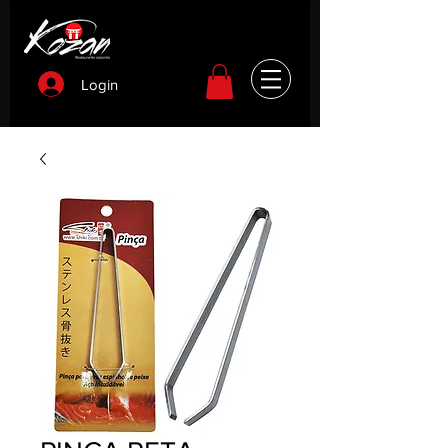
Login