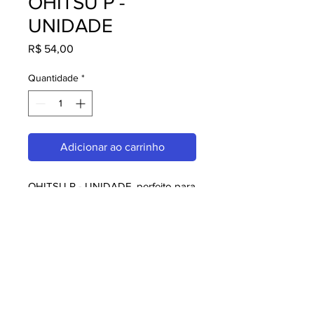
OHITSU P -
UNIDADE
Preço
R$ 54,00
Quantidade
*
Adicionar ao carrinho
OHITSU P - UNIDADE, perfeito para 
quem busca qualidade e 
praticidade. Ideal para restaurantes, 
amantes da culinária japonesa e 
chefs. Garanta o seu agora!