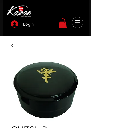
Login